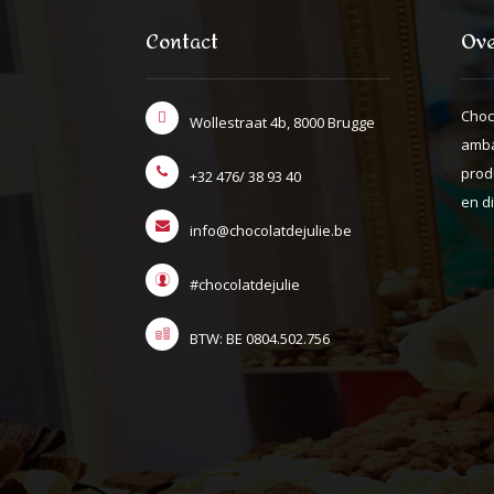
Contact
Ove
Choc
Wollestraat 4b, 8000 Brugge
amba
prod
+32 476/ 38 93 40
en di
info@chocolatdejulie.be
#chocolatdejulie
BTW: BE 0804.502.756