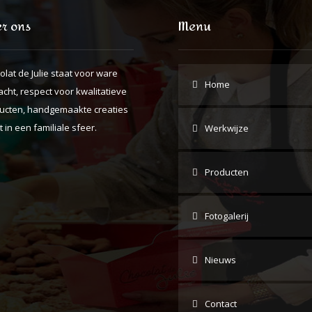
r ons
Menu
olat de Julie staat voor ware
Home
cht, respect voor kwalitatieve
ucten, handgemaakte creaties
t in een familiale sfeer.
Werkwijze
Producten
Fotogalerij
Nieuws
Contact